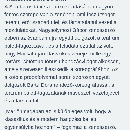
A Spartacus táncszínházi előadásában nagyon
fontos szerepe van a zenének, ami feszültséget
teremt, erőt szabadít fel, és láthatatlanul vezeti a
mozdulatokat. Nagysolymosi Gábor zeneszerző
ebben az évadban újra együtt dolgozott a teátrum
balett-tagozatával, és a feladata ezúttal az volt,
hogy Hacsaturján klasszikus zenéje mellé egy
kortárs, sötétebb tónusú hangzásvilágot alkosson,
amely szervesen illeszkedik a koreográfiához. Az
alkotó a próbafolyamat során szorosan együtt
dolgozott Barta Dóra rendező-koreográfussal, a
teátrum balett-tagozatának művészeti vezetőjével
és a társulattal.
„Már önmagában az is különleges volt, hogy a
klasszikus és a modern hangzást kellett
egyensúlyba hoznom” – fogalmaz a zeneszerző.