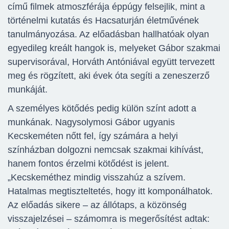
című filmek atmoszférája éppúgy felsejlik, mint a
történelmi kutatás és Hacsaturján életművének
tanulmányozása. Az előadásban hallhatóak olyan
egyedileg kreált hangok is, melyeket Gábor szakmai
supervisorával, Horváth Antóniával együtt tervezett
meg és rögzített, aki évek óta segíti a zeneszerző
munkáját.
A személyes kötődés pedig külön színt adott a
munkának. Nagysolymosi Gábor ugyanis
Kecskeméten nőtt fel, így számára a helyi
színházban dolgozni nemcsak szakmai kihívást,
hanem fontos érzelmi kötődést is jelent.
„Kecskeméthez mindig visszahúz a szívem.
Hatalmas megtiszteltetés, hogy itt komponálhatok.
Az előadás sikere – az állótaps, a közönség
visszajelzései – számomra is megerősítést adtak: