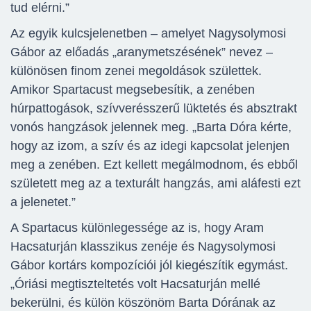
tud elérni.”
Az egyik kulcsjelenetben – amelyet Nagysolymosi
Gábor az előadás „aranymetszésének” nevez –
különösen finom zenei megoldások születtek.
Amikor Spartacust megsebesítik, a zenében
húrpattogások, szívverésszerű lüktetés és absztrakt
vonós hangzások jelennek meg. „Barta Dóra kérte,
hogy az izom, a szív és az idegi kapcsolat jelenjen
meg a zenében. Ezt kellett megálmodnom, és ebből
született meg az a texturált hangzás, ami aláfesti ezt
a jelenetet.”
A Spartacus különlegessége az is, hogy Aram
Hacsaturján klasszikus zenéje és Nagysolymosi
Gábor kortárs kompozíciói jól kiegészítik egymást.
„Óriási megtiszteltetés volt Hacsaturján mellé
bekerülni, és külön köszönöm Barta Dórának az