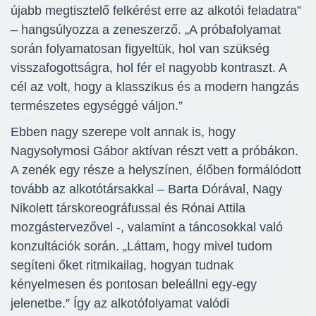
újabb megtisztelő felkérést erre az alkotói feladatra”
– hangsúlyozza a zeneszerző. „A próbafolyamat
során folyamatosan figyeltük, hol van szükség
visszafogottságra, hol fér el nagyobb kontraszt. A
cél az volt, hogy a klasszikus és a modern hangzás
természetes egységgé váljon.”
Ebben nagy szerepe volt annak is, hogy
Nagysolymosi Gábor aktívan részt vett a próbákon.
A zenék egy része a helyszínen, élőben formálódott
tovább az alkotótársakkal – Barta Dórával, Nagy
Nikolett társkoreográfussal és Rónai Attila
mozgástervezővel -, valamint a táncosokkal való
konzultációk során. „Láttam, hogy mivel tudom
segíteni őket ritmikailag, hogyan tudnak
kényelmesen és pontosan beleállni egy-egy
jelenetbe.” Így az alkotófolyamat valódi