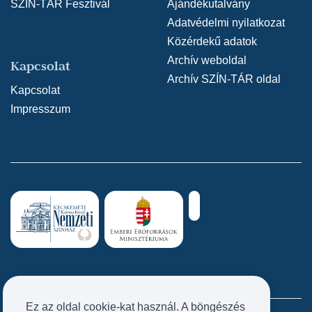
SZÍN-TÁR Fesztivál
Ajándékutalvány
Adatvédelmi nyilatkozat
Közérdekű adatok
Archív weboldal
Kapcsolat
Archív SZÍN-TÁR oldal
Kapcsolat
Impresszum
Ez az oldal cookie-kat használ. A böngészés