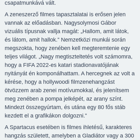
csapatmunkává vált.
A zeneszerző filmes tapasztalatai is erősen jelen
vannak az előadásban. Nagysolymosi Gábor
vizuális típusnak vallja magát: „Hallom, amit látok,
és látom, amit hallok.” Nemzetközi munkái során
megszokta, hogy zenében kell megteremtenie egy
teljes világot. „Nagy megtiszteltetés volt számomra,
hogy a FIFA 2022-es katari stadionavatójának
nyitányát én komponálhattam. A hercegnek az volt a
kérése, hogy a hollywoodi filmzenehangzást
ötvözzem arab zenei motívumokkal, és jelenítsem
meg zenében a pompa jelképét, az arany színt.
Mindezt összegyúrtam, és utána egy 80 fős stáb
kezdett el a grafikákon dolgozni.”
A Spartacus esetében is filmes ihletésű, karakteres
hangzás született, amelyben a Gladiátor vagy a 300