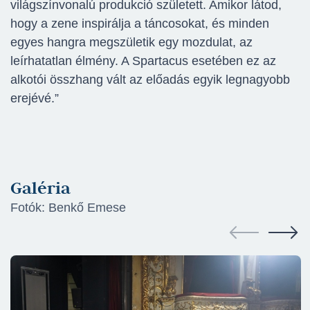
világszínvonalú produkció született. Amikor látod,
hogy a zene inspirálja a táncosokat, és minden
egyes hangra megszületik egy mozdulat, az
leírhatatlan élmény. A Spartacus esetében ez az
alkotói összhang vált az előadás egyik legnagyobb
erejévé.”
Galéria
Fotók: Benkő Emese