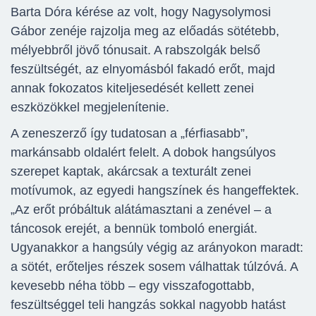
Barta Dóra kérése az volt, hogy Nagysolymosi
Gábor zenéje rajzolja meg az előadás sötétebb,
mélyebbről jövő tónusait. A rabszolgák belső
feszültségét, az elnyomásból fakadó erőt, majd
annak fokozatos kiteljesedését kellett zenei
eszközökkel megjelenítenie.
A zeneszerző így tudatosan a „férfiasabb”,
markánsabb oldalért felelt. A dobok hangsúlyos
szerepet kaptak, akárcsak a texturált zenei
motívumok, az egyedi hangszínek és hangeffektek.
„Az erőt próbáltuk alátámasztani a zenével – a
táncosok erejét, a bennük tomboló energiát.
Ugyanakkor a hangsúly végig az arányokon maradt:
a sötét, erőteljes részek sosem válhattak túlzóvá. A
kevesebb néha több – egy visszafogottabb,
feszültséggel teli hangzás sokkal nagyobb hatást