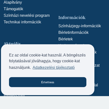
Nagyszínház
(rendező: Barta Dóra)
Alapítvány
Charles Perrault - Grimm testvérek:
Támogatók
Hamupipőke (2020/2021) - Tündér -
Színházi nevelési program
Információk
Nagyszínház
(rendező: Barta Dóra)
Technikai információk
Színházjegy-információk
Bérletinformációk
Bérletek
Aktuális
Kedvezmények
Hírek
Értékesítés, pénztárak
Ez az oldal cookie-kat használ. A böngészés
SZÍN-TÁR Fesztivál
Ajándékutalvány
folytatásával jóváhagyja, hogy cookie-kat
Adatvédelmi nyilatkozat
használjunk.
Adatkezelési tájékoztató
Közérdekű adatok
Archív weboldal
Kapcsolat
Értettem
Jegyvásárlás
Archív SZÍN-TÁR oldal
Kapcsolat
Impresszum