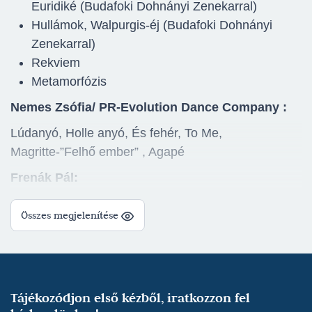
Euridiké (Budafoki Dohnányi Zenekarral)
Hullámok, Walpurgis-éj (Budafoki Dohnányi
Zenekarral)
Rekviem
Metamorfózis
Nemes Zsófia/ PR-Evolution Dance Company :
Lúdanyó, Holle anyó, És fehér, To Me,
Magritte-”Felhő ember” , Agapé
Frenák Pál:
HIR_O
Összes megjelenítése
Kecskeméti Katona József Nemzeti Színház:
Aram Iljics Hacsaturján - Nagysolymosi Gábor -
Barta Dóra: Spartacus (2025/2026) - Aegina,
Szereplő - Nagyszínház
(rendező: Barta Dóra)
Tájékozódjon első kézből, iratkozzon fel
William Shakespeare - Barta Dóra: A makrancos